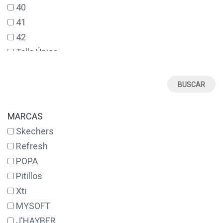
40
41
42
Talla Única
MARCAS
Skechers
Refresh
POPA
Pitillos
Xti
MYSOFT
J'HAYBER