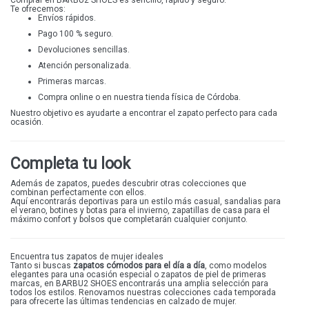
Comprar en BARBU2 SHOES es sencillo, rápido y seguro.
Te ofrecemos:
Envíos rápidos.
Pago 100 % seguro.
Devoluciones sencillas.
Atención personalizada.
Primeras marcas.
Compra online o en nuestra
tienda física de Córdoba
.
Nuestro objetivo es ayudarte a encontrar el zapato perfecto para cada
ocasión.
Completa tu look
Además de zapatos, puedes descubrir otras colecciones que
combinan perfectamente con ellos.
Aquí encontrarás
deportivas
para un estilo más casual,
sandalias para
el verano
,
botines
y
botas
para el invierno,
zapatillas de casa
para el
máximo confort y
bolsos
que completarán cualquier conjunto.
Encuentra tus zapatos de mujer ideales
Tanto si buscas
zapatos cómodos
para el día a día
, como modelos
elegantes para una ocasión especial o zapatos de piel de primeras
marcas, en BARBU2 SHOES encontrarás una amplia selección para
todos los estilos. Renovamos nuestras colecciones cada temporada
para ofrecerte las últimas tendencias en calzado de mujer.