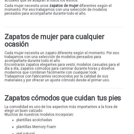
actuales que se adaptan a todos los estilos.
Cada mujer necesita unos
zapatos de mujer
diferentes según el
OH! MY SANDALS
momento. Por eso trabajamos con una selección de modelos
pensados para acompañarte durante todo el año.
THE HAPPY MONK
MANDARINA
DEVALVERDE
Zapatos de mujer para cualquier
ocasión
XQSI
KONP@S
Cada mujer necesita un zapato diferente según el momento. Por eso
trabajamos con una selección de modelos pensados para
acompañarte durante todo el año.
AZAREY
Encontrarás zapatos elegantes para vestir, modelos casuales para el
día a día, zapatos cómodos para caminar durante horas y diseños
BARBU2
modernos que combinan fácilmente con cualquier look.
Trabajamos con fabricantes reconocidos por la calidad de sus
PICCADILLY
materiales y por ofrecer un ajuste cómodo desde el primer uso.
SLOOK
Zapatos cómodos que cuidan tus pies
AMARPIES
LEYLAND
La comodidad es uno de los aspectos más importantes a la hora de
elegir un buen calzado.
Muchos de nuestros modelos incorporan:
D'ANGELA
plantillas acolchadas
NICOBOCO
plantillas Memory Foam
GARZÓN
piel natural