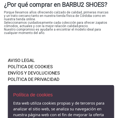
¿Por qué comprar en BARBU2 SHOES?
Porque llevamos años ofreciendo calzado de calidad, primeras marcas
y un trato cercano tanto en nuestra tienda física de Córdoba como en
nuestra tienda online.
Seleccionamos cuidadosamente cada colección para ofrecer zapatos
cómodos, actuales y con la mejor relación calidad-precio.
Nuestro compromiso es ayudarte a encontrar el modelo ideal para
cualquier momento del año.
AVISO LEGAL
POLÍTICA DE COOKIES
ENVÍOS Y DEVOLUCIONES
POLÍTICA DE PRIVACIDAD
Política de cookies
Esta web utiliza cookies propias y de terceros para
Barbu2 Shoes Córdoba - Avenida de la Viñuela, 1, 14010 Córdoba,
analizar el sitio web, se analiza su navegación en
CÓRDOBA - 14010 (Córdoba)
nuestra página web con el fin de mejorar la oferta
607503737