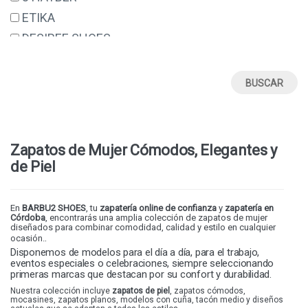
ETIKA
DESIREE SHOES
ERASE
VALERIA'S
SUAVE BY LEYLAND
DANIELA VEGA
48 HORAS
Zapatos de Mujer Cómodos, Elegantes y
STAY
de Piel
GEMA GARCIA
BIORELAX
En
BARBU2 SHOES
, tu
zapatería online de confianza
y
zapatería en
Córdoba
, encontrarás una amplia colección de zapatos de mujer
DESCANFLEX
diseñados para combinar comodidad, calidad y estilo en cualquier
.
ocasión.
ARMONY
Disponemos de modelos para el día a día, para el trabajo,
eventos especiales o celebraciones, siempre seleccionando
WABFEET
primeras marcas que destacan por su confort y durabilidad.
COSDAM
Nuestra colección incluye
zapatos de piel
,
zapatos cómodos
,
mocasines
,
zapatos planos
, modelos con cuña, tacón medio y diseños
ELENA BLOOM