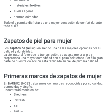
materiales flexibles
FLEX'IS
suelas ligeras
FANNY VALERO
hormas cómodas
PATRIZIA AZZI
Todo ello permite disfrutar de una mayor sensación de confort durante
todo el día.
Zapatos de piel para mujer
Los
zapatos de piel
siguen siendo una de las mejores opciones por su
calidad y durabilidad.
La piel natural favorece la transpiración, se adapta mejor al pie y
proporciona una mayor comodidad con el paso del tiempo. Por ello gran
parte de nuestra colección está fabricada en piel de primera calidad.
Primeras marcas de zapatos de mujer
En BARBU2 SHOES trabajamos con marcas reconocidas por su calidad,
comodidad y diseño.
Encontrarás modelos de:
Skechers
Refresh
XTI
Pitillos