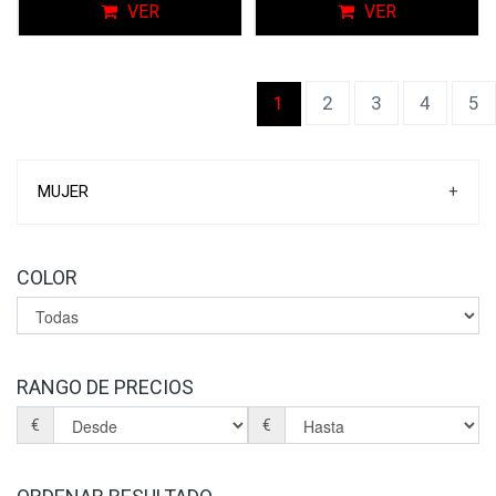
VER
VER
(current)
1
2
3
4
5
MUJER
+
ZAPATILLAS DEPORTIVAS
ZAPATILLAS DE CASA
COLOR
ZAPATOS
SANDALIAS
BOTINES
BOTAS
BOLSOS
RANGO DE PRECIOS
PLANTILLAS
€
€