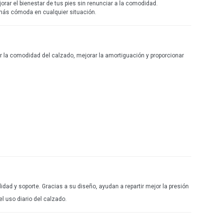
BIORELAX
jorar el bienestar de tus pies sin renunciar a la comodidad.
 más cómoda en cualquier situación.
DESCANFLEX
ARMONY
WABFEET
la comodidad del calzado, mejorar la amortiguación y proporcionar
COSDAM
ELENA BLOOM
OH! MY SANDALS
THE HAPPY MONK
MANDARINA
DEVALVERDE
XQSI
KONP@S
AZAREY
ad y soporte. Gracias a su diseño, ayudan a repartir mejor la presión
BARBU2
l uso diario del calzado.
PICCADILLY