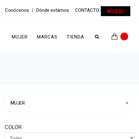
|
Conócenos
Dónde estamos
CONTACTO
ACCESO
0
MUJER
MARCAS
TIENDA
MUJER
+
ZAPATILLAS DEPORTIVAS
ZAPATILLAS DE CASA
COLOR
ZAPATOS
SANDALIAS