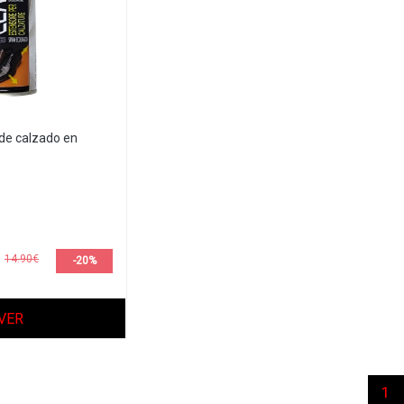
de calzado en
14.90€
-20%
VER
(c
1