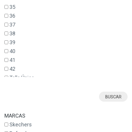
35
36
37
38
39
40
41
42
Talla Única
MARCAS
Skechers