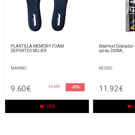
PLANTILLA MEMORY FOAM
Wabfeet Dilatador 
DEPORTES MUJER
spray 200ML
MARINO
NEGRO
9.60€
11.92€
12.00€
-20%
VER