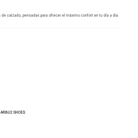
SLOOK
AMARPIES
de calzado, pensadas para ofrecer el máximo confort en tu día a día.
LEYLAND
D'ANGELA
NICOBOCO
GARZÓN
FLEX'IS
FANNY VALERO
PATRIZIA AZZI
BARBU2 SHOES
.