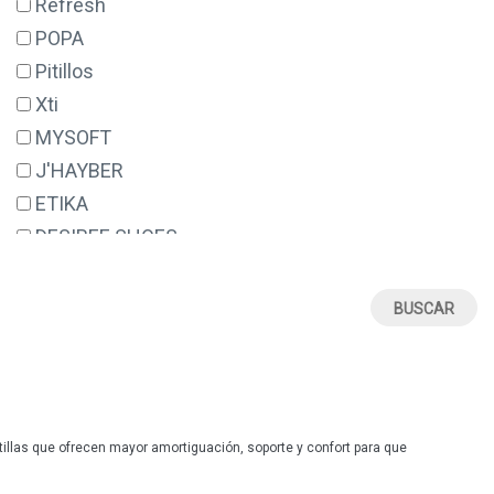
Refresh
POPA
Pitillos
Xti
MYSOFT
J'HAYBER
ETIKA
DESIREE SHOES
ERASE
VALERIA'S
SUAVE BY LEYLAND
DANIELA VEGA
48 HORAS
STAY
llas que ofrecen mayor amortiguación, soporte y confort para que
GEMA GARCIA