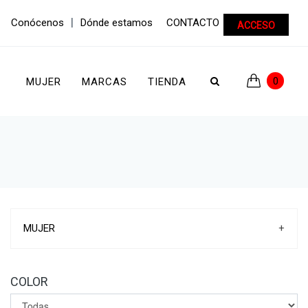
|
Conócenos
Dónde estamos
CONTACTO
ACCESO
0
MUJER
MARCAS
TIENDA
MUJER
+
ZAPATILLAS DEPORTIVAS
ZAPATILLAS DE CASA
COLOR
ZAPATOS
SANDALIAS