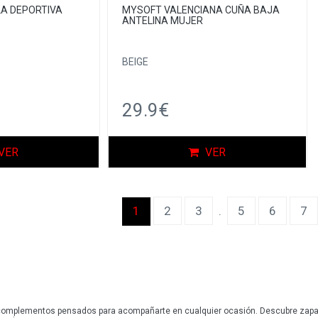
A DEPORTIVA
MYSOFT VALENCIANA CUÑA BAJA
ANTELINA MUJER
BEIGE
29.9€
VER
VER
(current)
1
2
3
.
5
6
7
complementos pensados para acompañarte en cualquier ocasión. Descubre zapatos,