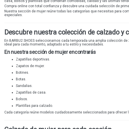
casa, bolsos y plantillas que combinan comodidad, calidad y las últimas tend
Compra online con total confianza y descubre una cuidada selección de prim
Nuestra sección de mujer reúne todas las categorías que necesitas para comp
especiales.
Descubre nuestra colección de calzado y
En BARBU2 SHOES seleccionamos cada temporada una amplia colección de
ideal para cada momento, adaptado a tu estilo y necesidades.
En nuestra sección de mujer encontrarás
Zapatillas deportivas.
Zapatos de mujer.
Botines.
Botas.
Sandalias.
Zapatillas de casa.
Bolsos.
Plantillas para calzado.
Cada categoría reúne modelos cuidadosamente seleccionados para ofrecer la