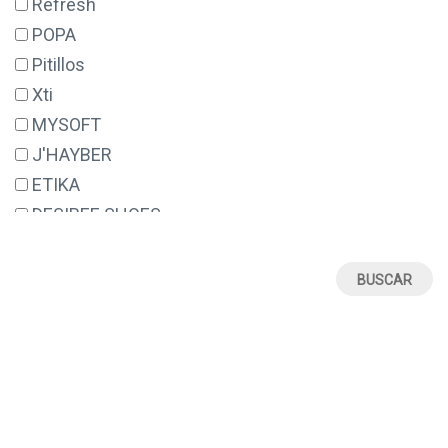
Refresh
POPA
Pitillos
Xti
MYSOFT
J'HAYBER
ETIKA
DESIREE SHOES
ERASE
VALERIA'S
SUAVE BY LEYLAND
DANIELA VEGA
48 HORAS
STAY
GEMA GARCIA