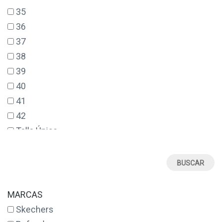
35
36
37
38
39
40
41
42
Talla Única
MARCAS
Skechers