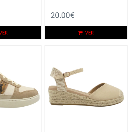
20.00€
VER
VER