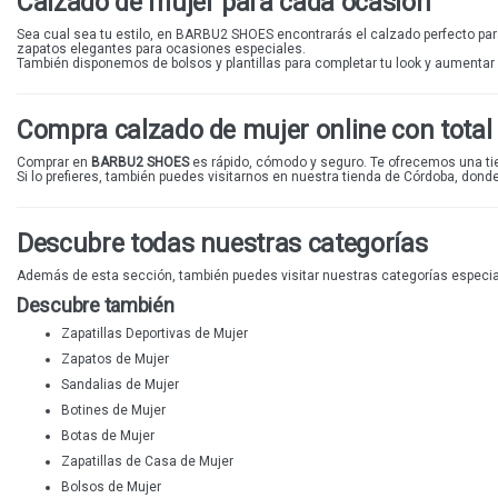
Calzado de mujer para cada ocasión
Sea cual sea tu estilo, en BARBU2 SHOES encontrarás el
calzado perfecto
par
zapatos elegantes
para ocasiones especiales.
También disponemos de bolsos y plantillas para completar tu look y aumentar
Compra calzado de mujer online con total
Comprar en
BARBU2 SHOES
es rápido, cómodo y seguro. Te ofrecemos una
t
Si lo prefieres, también puedes visitarnos en nuestra
tienda de Córdoba
, dond
Descubre todas nuestras categorías
Además de esta sección, también puedes visitar nuestras categorías especia
Descubre también
Zapatillas Deportivas de Mujer
Zapatos de Mujer
Sandalias de Mujer
Botines de Mujer
Botas de Mujer
Zapatillas de Casa de Mujer
Bolsos de Mujer