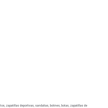
SLOOK
AMARPIES
LEYLAND
D'ANGELA
NICOBOCO
GARZÓN
FLEX'IS
FANNY VALERO
PATRIZIA AZZI
 zapatillas deportivas, sandalias, botines, botas, zapatillas de