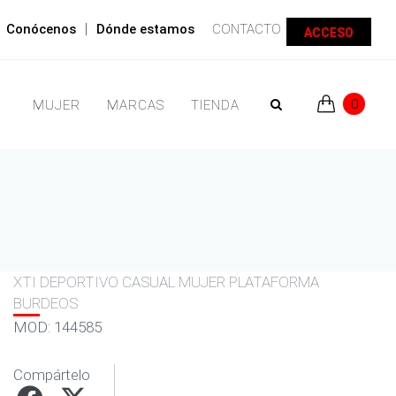
|
Conócenos
Dónde estamos
CONTACTO
ACCESO
0
MUJER
MARCAS
TIENDA
XTI DEPORTIVO CASUAL MUJER PLATAFORMA
BURDEOS
MOD: 144585
Compártelo