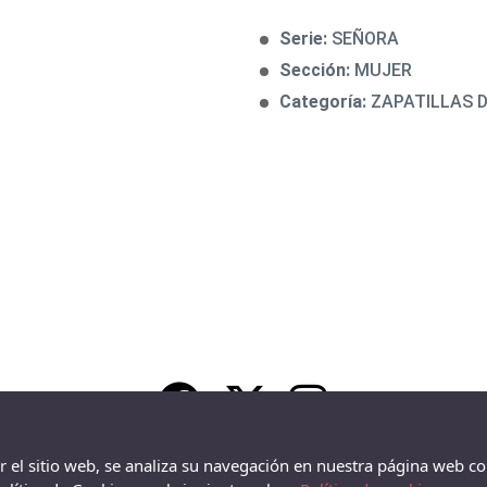
Serie:
SEÑORA
Sección:
MUJER
Categoría:
ZAPATILLAS 
ar el sitio web, se analiza su navegación en nuestra página web co