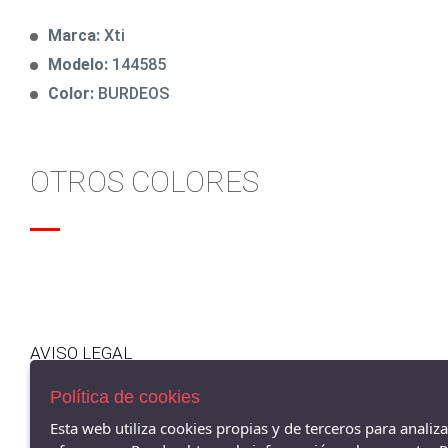
Marca:
Xti
Modelo:
144585
Color:
BURDEOS
OTROS COLORES
AVISO LEGAL
POLÍTICA DE COOKIES
Política de cookies
ENVÍOS Y DEVOLUCIONES
POLÍTICA DE PRIVACIDAD
Esta web utiliza cookies propias y de terceros para analiz