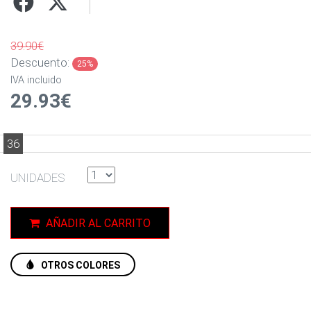
39.90€
Descuento:
25%
IVA incluido
29.93€
36
UNIDADES
AÑADIR AL CARRITO
OTROS COLORES