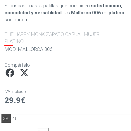
Si buscas unas zapatillas que combinen
sofisticación,
comodidad y versatilidad
, las
Mallorca 006
en
platino
son para ti.
THE HAPPY MONK ZAPATO CASUAL MUJER
PLATINO
MOD: MALLORCA 006
Compártelo
IVA incluido
29.9€
38
40