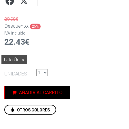
29.90€
Descuento:
25%
IVA incluido
22.43€
Talla Única
UNIDADES
AÑADIR AL CARRITO
OTROS COLORES