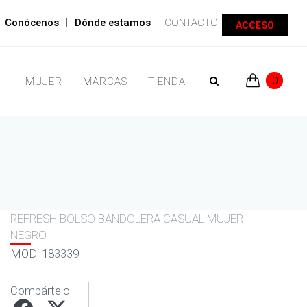
|
Conócenos
Dónde estamos
CONTACTO
ACCESO
0
MUJER
MARCAS
TIENDA
REFRESH BOLSO BANDOLERA CASUAL MUJER
NEGRO
MOD: 183339
Compártelo