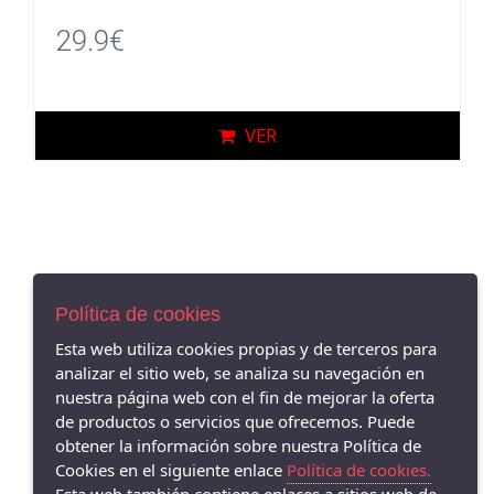
29.9€
VER
AVISO LEGAL
POLÍTICA DE COOKIES
Política de cookies
ENVÍOS Y DEVOLUCIONES
Esta web utiliza cookies propias y de terceros para
POLÍTICA DE PRIVACIDAD
analizar el sitio web, se analiza su navegación en
nuestra página web con el fin de mejorar la oferta
de productos o servicios que ofrecemos. Puede
obtener la información sobre nuestra Política de
Cookies en el siguiente enlace
Política de cookies.
Barbu2 Shoes Córdoba - Avenida de la Viñuela, 1, 14010 Córdoba,
CÓRDOBA - 14010 (Córdoba)