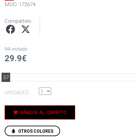
MOD: 172674
Compártelo
IVA incluido
29.9€
37
UNIDADES
AÑADIR AL CARRITO
OTROS COLORES