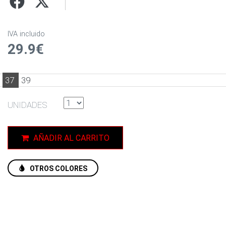
IVA incluido
29.9€
37
39
UNIDADES
AÑADIR AL CARRITO
OTROS COLORES