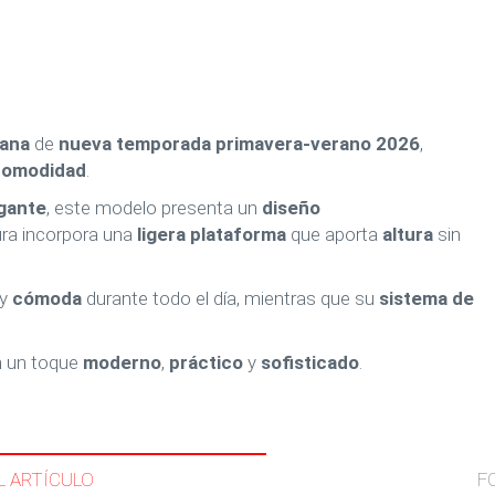
lana
de
nueva temporada primavera-verano 2026
,
comodidad
.
gante
, este modelo presenta un
diseño
ura incorpora una
ligera plataforma
que aporta
altura
sin
y
cómoda
durante todo el día, mientras que su
sistema de
 un toque
moderno
,
práctico
y
sofisticado
.
L ARTÍCULO
F