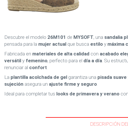
Descubre el modelo
26M101
de
MYSOFT
, una
sandalia p
pensada para la
mujer actual
que busca
estilo
y
máxima 
Fabricada en
materiales de alta calidad
con
acabado ele
versátil
y
femenino
, perfecto para el
día a día
. Su estruct
renunciar al
confort
.
La
plantilla acolchada de gel
garantiza una
pisada suave
sujeción
asegura un
ajuste firme y seguro
.
Ideal para completar tus
looks de primavera y verano
con
DESCRIPCIÓN DE