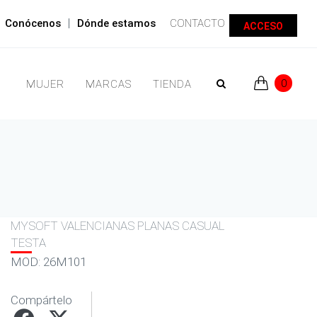
|
Conócenos
Dónde estamos
CONTACTO
ACCESO
0
MUJER
MARCAS
TIENDA
MYSOFT VALENCIANAS PLANAS CASUAL
TESTA
MOD: 26M101
Compártelo