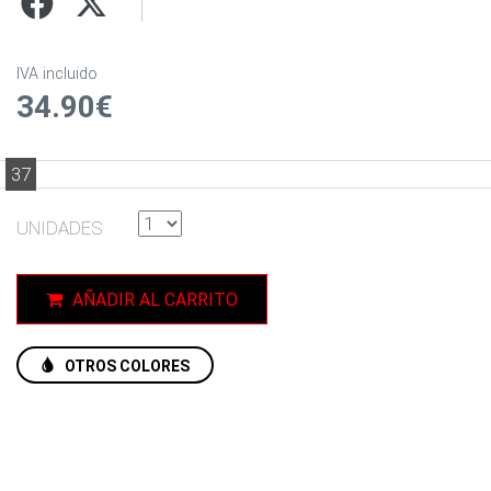
IVA incluido
34.90€
37
UNIDADES
AÑADIR AL CARRITO
OTROS COLORES