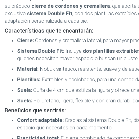
su práctico
cierre de cordones y cremallera
, que aporta 
exclusivo
sistema Double Fit
, con dos plantillas extraíble
adaptación personalizada a cada pie.
Características que te encantarán:
Cierre:
Cordones y cremallera lateral, para mayor prac
Sistema Double Fit:
Incluye
dos plantillas extraíble
quienes necesitan mayor espacio o buscan un ajuste 
Material:
Nobuk sintético, resistente, suave y de asp
Plantillas:
Extraíbles y acolchadas, para una comodida
Suela:
Cuña de 4 cm que estiliza la figura y ofrece una
Suela:
Poliuretano, ligera, flexible y con gran durabilida
Beneficios que sentirás:
Confort adaptable:
Gracias al sistema Double Fit, dis
espacio que necesites en cada momento.
Practicidad total:
El cierre combinado de cordones y c