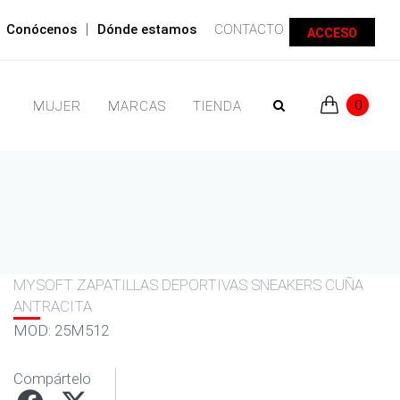
|
Conócenos
Dónde estamos
CONTACTO
ACCESO
0
MUJER
MARCAS
TIENDA
MYSOFT ZAPATILLAS DEPORTIVAS SNEAKERS CUÑA
ANTRACITA
MOD: 25M512
Compártelo