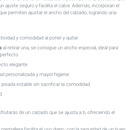
un ajuste seguro y facilita el calce. Además, incorporan el
s que permiten ajustar el ancho del calzado, logrando una
ticidad y comodidad al poner y quitar.
s
al retirar una, se consigue un ancho especial, ideal para
perfecto.
ecto elegante.
d personalizada y mayor higiene.
 pisada estable sin sacrificar la comodidad.
d.
frutarás de un calzado que se ajusta a ti, ofreciendo el
remallera facilita el uso diario, con la seguridad de un buen