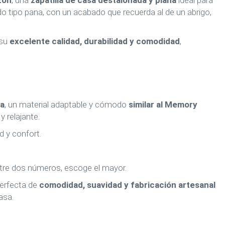
zón
, una
zapatilla de casa destalonada y plana
ideal para
do tipo pana, con un acabado que recuerda al de un abrigo,
 su
excelente calidad, durabilidad y comodidad
,
ma
, un material adaptable y cómodo
similar al Memory
y relajante.
d y confort.
entre dos números, escoge el mayor.
erfecta de
comodidad, suavidad y fabricación artesanal
asa.