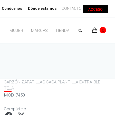
|
Conócenos
Dónde estamos
CONTACTO
ACCESO
0
MUJER
MARCAS
TIENDA
GARZÓN ZAPATILLAS CASA PLANTILLA EXTRAÍBLE
TEJA
MOD: 7450
Compártelo