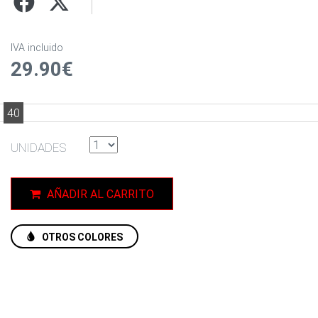
IVA incluido
29.90€
40
UNIDADES
AÑADIR AL CARRITO
OTROS COLORES