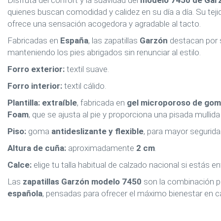
Disfruta del confort y la suavidad del
modelo 7450 de Gar
quienes buscan comodidad y calidez en su día a día. Su teji
ofrece una sensación acogedora y agradable al tacto.
Fabricadas en
España
, las zapatillas
Garzón
destacan por
manteniendo los pies abrigados sin renunciar al estilo.
Forro exterior:
textil suave.
Forro interior:
textil cálido.
Plantilla:
extraíble
, fabricada en
gel microporoso de go
Foam
, que se ajusta al pie y proporciona una pisada mullida 
Piso:
goma
antideslizante y flexible
, para mayor segurida
Altura de cuña:
aproximadamente
2 cm
.
Calce:
elige tu talla habitual de calzado nacional si estás 
Las
zapatillas Garzón modelo 7450
son la combinación p
española
, pensadas para ofrecer el máximo bienestar en c