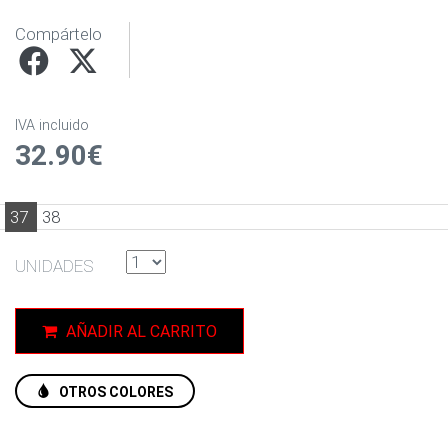
Compártelo
IVA incluido
32.90€
37
38
UNIDADES
AÑADIR AL CARRITO
OTROS COLORES