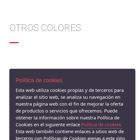
OTROS COLORES
Política de cookies
AVISO LEGAL
POLÍTICA DE COOKIES
Esta web utiliza cookies propias y de terceros para
ENVÍOS Y DEVOLUCIONES
analizar el sitio web, se analiza su navegación en
POLÍTICA DE PRIVACIDAD
nuestra página web con el fin de mejorar la oferta
de productos o servicios que ofrecemos. Puede
obtener la información sobre nuestra Política de
Cookies en el siguiente enlace
Política de cookies.
Esta web también contiene enlaces a sitios web de
Barbu2 Shoes Córdoba - Avenida de la Viñuela, 1, 14010 Córdoba,
terceros con Políticas de Cookies ajenas a este sitio