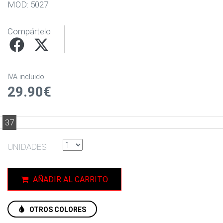
MOD: 5027
Compártelo
IVA incluido
29.90€
37
UNIDADES
AÑADIR AL CARRITO
OTROS COLORES